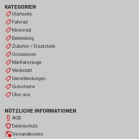
KATEGORIEN
Startseite
Fahrrad
Motorrad
Bekleidung
Zubehör / Ersatzteile
Occasionen
Mietfahrzeuge
Werkstatt
Dienstleistungen
Gutscheine
Über uns
NÜTZLICHE INFORMATIONEN
AGB
Datenschutz
Versandkosten