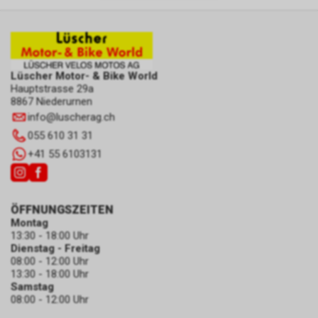
zulassen.
Lüscher Motor- & Bike World
Hauptstrasse 29a
8867 Niederurnen
info
@
luscherag.ch
055 610 31 31
+41 55 6103131
ÖFFNUNGSZEITEN
Montag
13:30 - 18:00 Uhr
Dienstag - Freitag
08:00 - 12:00 Uhr
13:30 - 18:00 Uhr
Samstag
08:00 - 12:00 Uhr