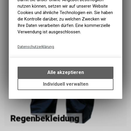
nutzen können, setzen wir auf unserer Website
Cookies und ähnliche Technologien ein. Sie haben
die Kontrolle darüber, zu welchen Zwecken wir
Ihre Daten verarbeiten dürfen. Eine kommerzielle
Verwendung ist ausgeschlossen.
Datenschutzerklärung
Technische Funktionen
Wir erfassen und speichern
bestimmte Interaktionen und
Alle akzeptieren
Einstellungen auf Ihrem Gerät,
um die grundlegenden
Individuell verwalten
Funktionen unseres Online-
Angebots, wie die Verwendung
des Warenkorbs, zu
ermöglichen. Bitte beachten Sie,
dass die gespeicherten Daten
Regenbekleidung
keinerlei Rückschlüsse auf Ihre
persönlichen Informationen