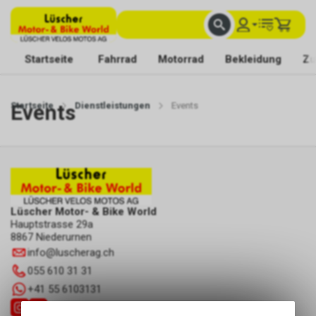
FACHKUNDIGE BERATUNG
BESTE AUSWAHL
MIT BEGEISTERUNG FÜR DICH DA
Startseite
Fahrrad
Motorrad
Bekleidung
Zu
Startseite
Events
Dienstleistungen
Events
Lüscher Motor- & Bike World
Hauptstrasse 29a
8867 Niederurnen
info
@
luscherag.ch
055 610 31 31
+41 55 6103131