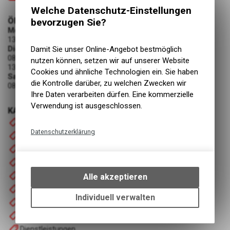
Welche Datenschutz-Einstellungen
ÖFFNUNGSZEITEN
bevorzugen Sie?
Montag
13:30 - 18:00 Uhr
Dienstag - Freitag
Damit Sie unser Online-Angebot bestmöglich
08:00 - 12:00 Uhr
nutzen können, setzen wir auf unserer Website
13:30 - 18:00 Uhr
Cookies und ähnliche Technologien ein. Sie haben
Samstag
die Kontrolle darüber, zu welchen Zwecken wir
08:00 - 12:00 Uhr
Ihre Daten verarbeiten dürfen. Eine kommerzielle
Verwendung ist ausgeschlossen.
KATEGORIEN
Startseite
Datenschutzerklärung
Fahrrad
Technische Funktionen
Motorrad
Bekleidung
Wir erfassen und speichern
bestimmte Interaktionen und
Zubehör / Ersatzteile
Alle akzeptieren
Einstellungen auf Ihrem Gerät,
Occasionen
um die grundlegenden
Individuell verwalten
Mietfahrzeuge
Funktionen unseres Online-
Werkstatt
Angebots, wie die Verwendung
des Warenkorbs, zu
Dienstleistungen