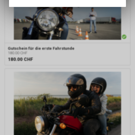
Angebots, wie die Verwendung
des Warenkorbs, zu
ermöglichen. Bitte beachten Sie,
dass die gespeicherten Daten
keinerlei Rückschlüsse auf Ihre
persönlichen Informationen
zulassen.
Gutschein für die erste Fahrstunde
180.00 CHF
180.00
CHF