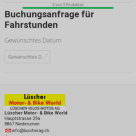
3
von
3
Produkten
Buchungsanfrage für
Fahrstunden
Lüscher Motor- & Bike World
Hauptstrasse 29a
8867 Niederurnen
info
@
luscherag.ch