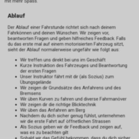
mit mehr Spass.
Ablauf
Der Ablauf einer Fahrstunde richtet sich nach deinem
Fahrkönnen und deinen Wünschen. Wir zeigen vor,
beantworten Fragen und geben hilfreiches Feedback. Falls
du das erste mal auf einem motorisierten Fahrzeug sitzt,
sieht der Ablauf normalerweise ungefähr wie folgt aus:
Wir treffen uns direkt bei uns im Geschäft
Kurze Instruktion des Fahrzeuges und Beantwortung
der ersten Fragen
Unser Instruktor fährt mit dir (als Sozius) zum
Übungsgelände
Wir zeigen dir Grundsätze des Anfahrens und des
Bremsens
Wir üben Kurven zu fahren und diverse Fahrmanöver
Wir zeigen dir die richtige Blicktechnik
Wir üben das Anfahren am Berg
Nachdem du dich sicher genug fühlst, unternehmen
wir die erste Fahrt auf öffnetlichen Strassen
Als Sozius geben wir dir Feedback und zeigen auf,
was es zu beachten gilt
Sobald wir das Gefühl bekommen, dass du dich sicher