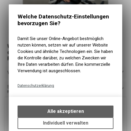
Welche Datenschutz-Einstellungen
bevorzugen Sie?
Damit Sie unser Online-Angebot bestmöglich
nutzen können, setzen wir auf unserer Website
Wähle den für dich passenden Gutschein aus
Cookies und ähnliche Technologien ein. Sie haben
oder melde dich unten direkt für eine
die Kontrolle darüber, zu welchen Zwecken wir
Fahrstunde an
Ihre Daten verarbeiten dürfen. Eine kommerzielle
Verwendung ist ausgeschlossen.
Verfügbarkeit
Datenschutzerklärung
Sortieren nach
Relevanz
Technische Funktionen
Wir erfassen und speichern
bestimmte Interaktionen und
Alle akzeptieren
Einstellungen auf Ihrem Gerät,
um die grundlegenden
Individuell verwalten
Funktionen unseres Online-