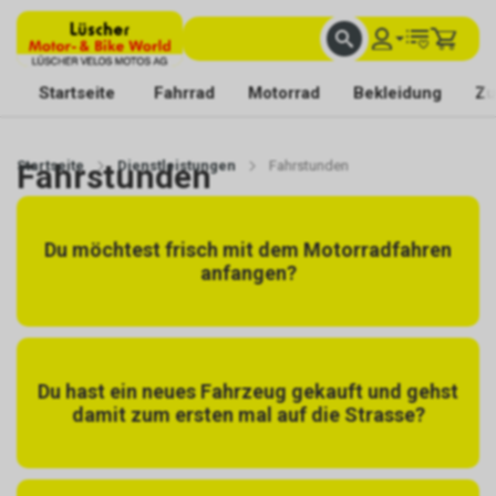
FACHKUNDIGE BERATUNG
BESTE AUSWAHL
MIT BEGEISTERUNG FÜR DICH DA
Startseite
Fahrrad
Motorrad
Bekleidung
Zu
Startseite
Fahrstunden
Dienstleistungen
Fahrstunden
Du möchtest frisch mit dem Motorradfahren
anfangen?
Du hast ein neues Fahrzeug gekauft und gehst
damit zum ersten mal auf die Strasse?