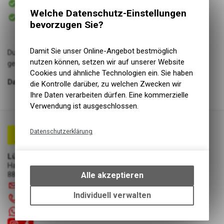
Versand
Welche Datenschutz-Einstellungen
Sofort abholbar
Abholung Lüscher Motor- & Bike World
bevorzugen Sie?
Damit Sie unser Online-Angebot bestmöglich
Du fährst schon Motorrad, bist aber schon lange nicht mehr
nutzen können, setzen wir auf unserer Website
gefahren und möchtest einen Refresher?
Cookies und ähnliche Technologien ein. Sie haben
Dann ist dieser Gutschein perfekt für dich!
die Kontrolle darüber, zu welchen Zwecken wir
Ihre Daten verarbeiten dürfen. Eine kommerzielle
Verwendung ist ausgeschlossen.
Datenschutzerklärung
Technische Funktionen
Lüscher Motor- & Bike World
Wir erfassen und speichern
Hauptstrasse 29a
bestimmte Interaktionen und
8867 Niederurnen
Alle akzeptieren
Einstellungen auf Ihrem Gerät,
info
@
luscherag.ch
um die grundlegenden
Individuell verwalten
055 610 31 31
Funktionen unseres Online-
+41 55 6103131
Angebots, wie die Verwendung