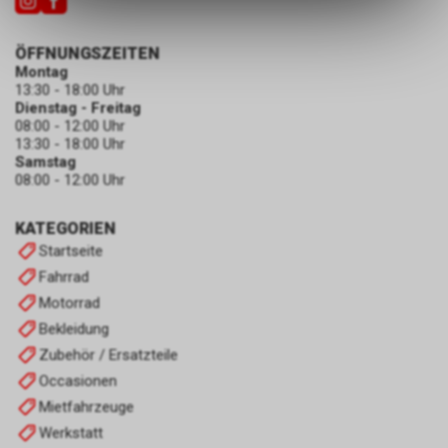
des Warenkorbs, zu
ermöglichen. Bitte beachten Sie,
dass die gespeicherten Daten
ÖFFNUNGSZEITEN
keinerlei Rückschlüsse auf Ihre
Montag
persönlichen Informationen
13:30 - 18:00 Uhr
zulassen.
Dienstag - Freitag
08:00 - 12:00 Uhr
13:30 - 18:00 Uhr
Samstag
08:00 - 12:00 Uhr
KATEGORIEN
Startseite
Fahrrad
Motorrad
Bekleidung
Zubehör / Ersatzteile
Occasionen
Mietfahrzeuge
Werkstatt