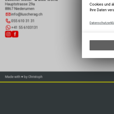
Hauptstrasse 29a
Cookies und äh
8867 Niederurnen
Ihre Daten ver
info
@
luscherag.ch
055 610 31 31
Datenschutzerkl
+41 55 6103131
Made with ♥ by Christoph