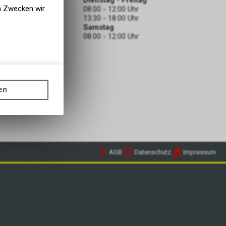
Dienstag - Freitag
en Zwecken wir
08:00 - 12:00 Uhr
13:30 - 18:00 Uhr
Samstag
ODEN
08:00 - 12:00 Uhr
gen auf
ots, wie die
en
ass die
nformationen
AGB
Datenschutz
Impressum