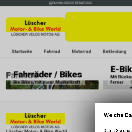
FACHKUNDIGE BERATUNG
Startseite
Fahrrad
Motorrad
Bekleidung
E-Bi
Fahrräder / Bikes
Fahrrad
Startseite
Fahrrad
Mit Rücken
Bio Bikes, mit purer Muskelkraft
ferner
Welche Da
Damit Sie uns
Lüscher Motor- & Bike World