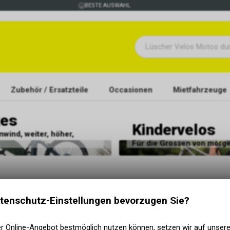
BESTE AUSWAHL
Zubehör / Ersatzteile
Occasionen
Mietfahrzeuge
kes
Kindervelos
wind, weiter, höher,
Für die Grossen von morg
tenschutz-Einstellungen bevorzugen Sie?
KATEGORIEN
NÜTZLICHE INF
Startseite
AGB
Fahrrad
Datenschutz
er Online-Angebot bestmöglich nutzen können, setzen wir auf unser