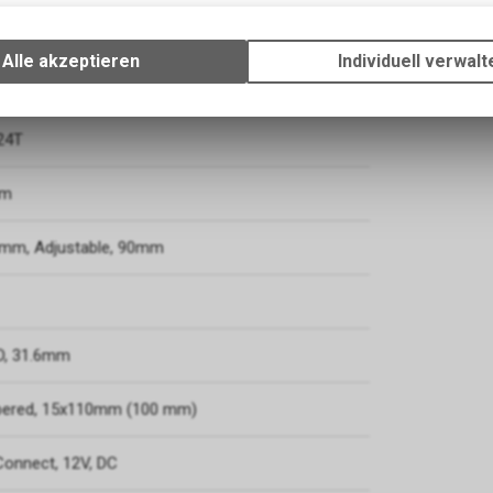
Technische Funktionen
Wir erfassen und speichern bestimmte Interaktionen und Einstellun
Ihrem Gerät, um die grundlegenden Funktionen unseres Online-Angeb
Alle akzeptieren
Individuell verwalt
Verwendung des Warenkorbs, zu ermöglichen. Bitte beachten Sie, d
gespeicherten Daten keinerlei Rückschlüsse auf Ihre persönlichen I
zulassen.
24T
mm
8mm, Adjustable, 90mm
D, 31.6mm
apered, 15x110mm (100 mm)
Connect, 12V, DC