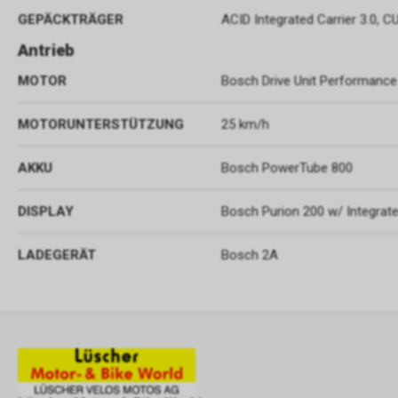
GEPÄCKTRÄGER
ACID Integrated Carrier 3.0, 
Antrieb
MOTOR
Bosch Drive Unit Performance
MOTORUNTERSTÜTZUNG
25 km/h
AKKU
Bosch PowerTube 800
DISPLAY
Bosch Purion 200 w/ Integrate
LADEGERÄT
Bosch 2A