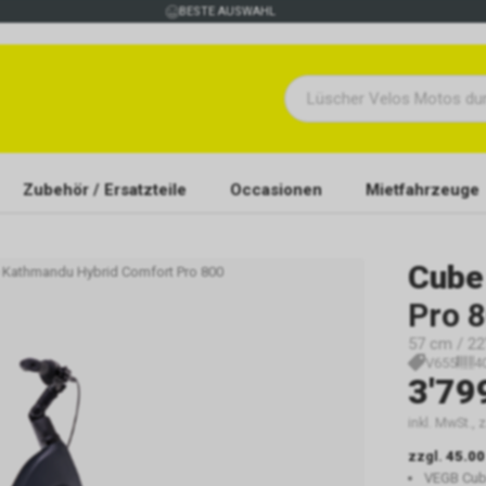
BESTE AUSWAHL
Zubehör / Ersatzteile
Occasionen
Mietfahrzeuge
Cube
 Kathmandu Hybrid Comfort Pro 800
Pro 
57 cm / 22"
V655
4
3'79
inkl. MwSt., 
zzgl.
45.00
VEGB Cu