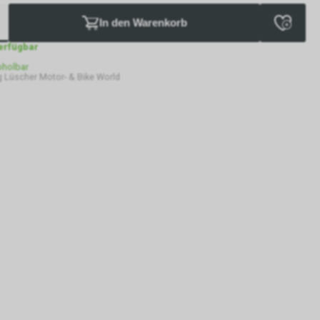
In den Warenkorb
verfügbar
bholbar
 Lüscher Motor- & Bike World