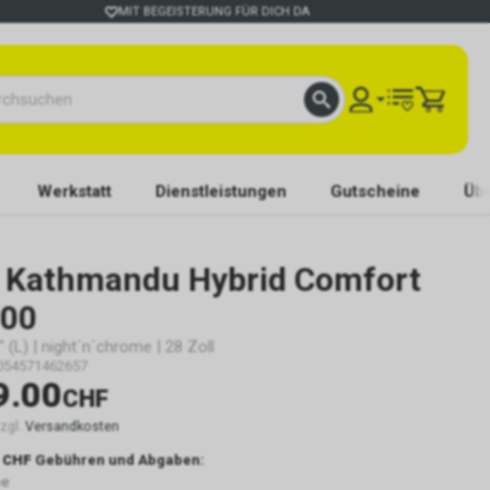
MIT BEGEISTERUNG FÜR DICH DA
Werkstatt
Dienstleistungen
Gutscheine
Übe
Kathmandu Hybrid Comfort
800
 (L) | night´n´chrome | 28 Zoll
054571462657
9.00
CHF
zzgl.
Versandkosten
 CHF
Gebühren und Abgaben:
be