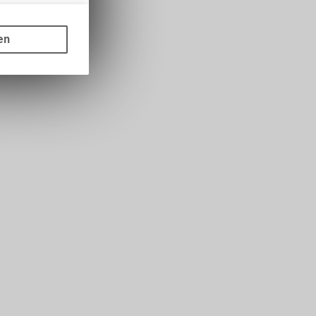
gen auf
ots, wie die
en
ass die
nformationen