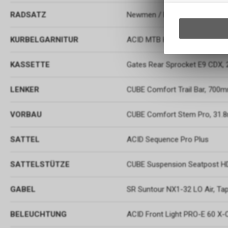
RADSATZ
Newmen / Enviolo Trekking
KURBELGARNITUR
ACID MTB Hybrid Pro
KASSETTE
Gates Rear Sprocket E9 CDX, 
LENKER
CUBE Comfort Trail Bar, 700
VORBAU
CUBE Comfort Stem Pro, 31.
SATTEL
ACID Sequence Pro Plus
SATTELSTÜTZE
CUBE Suspension Seatpost H
GABEL
SR Suntour NX1-32 LO Air, T
BELEUCHTUNG
ACID Front Light PRO-E 60 X-