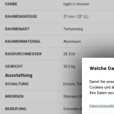
FARBE
night´n´chrome
RAHMENGRÖSSE
57 cm / 22" (L)
RAHMENART
Tiefeinstieg
RAHMENMATERIAL
Aluminium
RADDURCHMESSER
28 Zoll
GEWICHT
30.3 kg
Welche Da
Ausstattung
Damit Sie uns
SCHALTUNG
Enviolo Trekking stufenlos
Cookies und äh
Ihre Daten ver
BREMSEN
Shimano BR-MT200, Hydr. Disc
Datenschutzerkl
BEREIFUNG
Schwalbe Big Apple, Active, 5