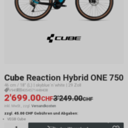
Cube
Reaction Hybrid ONE 750
46 cm / 18" (L) | skyblue´n´white | 29 Zoll
V945
4054571448408
2'699.00
3'249.00
CHF
CHF
inkl. MwSt., zzgl.
Versandkosten
zzgl.
45.00 CHF
Gebühren und Abgaben:
VEGB Cube