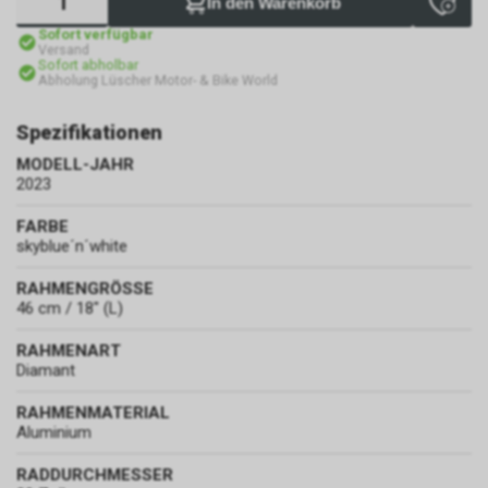
In den Warenkorb
Sofort verfügbar
Versand
Sofort abholbar
Abholung Lüscher Motor- & Bike World
Spezifikationen
MODELL-JAHR
2023
FARBE
skyblue´n´white
RAHMENGRÖSSE
46 cm / 18" (L)
RAHMENART
Diamant
RAHMENMATERIAL
Aluminium
RADDURCHMESSER