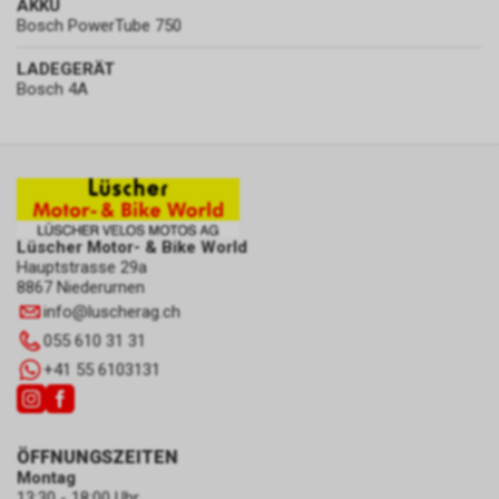
AKKU
Bosch PowerTube 750
LADEGERÄT
Bosch 4A
Lüscher Motor- & Bike World
Hauptstrasse 29a
8867 Niederurnen
info
@
luscherag.ch
055 610 31 31
+41 55 6103131
ÖFFNUNGSZEITEN
Montag
13:30 - 18:00 Uhr