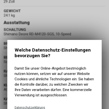
29 Zoll
GEWICHT
24.1 kg
Ausstattung
SCHALTUNG
Shimano Deore RD-M4120-SGS, 10-Speed
BREMSEN
Shimano BR-MT200, Hydr. Disc Brake (180/180)
Welche Datenschutz-Einstellungen
bevorzugen Sie?
BEREIFUNG
Schwalbe Smart Sam, Active, 2.35
Damit Sie unser Online-Angebot bestmöglich
RADSATZ
nutzen können, setzen wir auf unserer Website
Shimano HB-TX505 / FH-MT400-B
Cookies und ähnliche Technologien ein. Sie haben
die Kontrolle darüber, zu welchen Zwecken wir
KURBELGARNITUR
ACID E-Crank, 38T, 175mm
Ihre Daten verarbeiten dürfen. Eine kommerzielle
Verwendung ist ausgeschlossen.
KASSETTE
Shimano Deore CS-M4100, 11-42T
Datenschutzerklärung