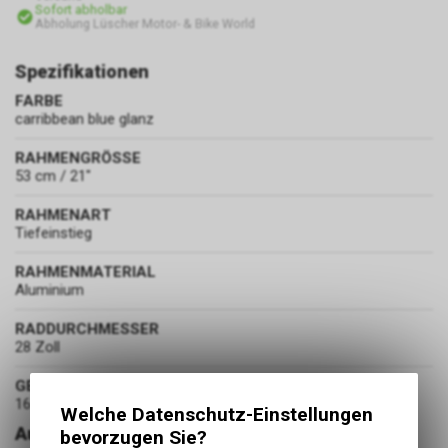
Sofort abholbar
Abholung Lüscher Motor- & Bike World
Spezifikationen
FARBE
carribbean blue glanz
RAHMENGRÖSSE
53 cm / 21"
RAHMENART
Tiefeinstieg
RAHMENMATERIAL
Aluminium
RADDURCHMESSER
28 Zoll
GEWICHT
16.6 kg
Welche Datenschutz-Einstellungen
Ausstattung
bevorzugen Sie?