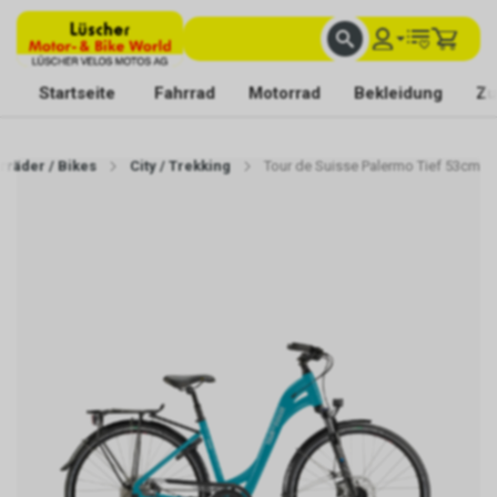
FACHKUNDIGE BERATUNG
BESTE AUSWAHL
MIT BEGEISTERUNG FÜR DICH DA
Startseite
Fahrrad
Motorrad
Bekleidung
Zu
rräder / Bikes
City / Trekking
Tour de Suisse Palermo Tief 53cm