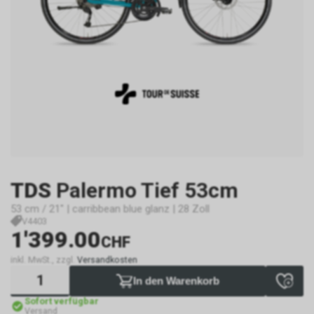
TDS
Palermo Tief 53cm
53 cm / 21" | carribbean blue glanz | 28 Zoll
V4403
1'399.00
CHF
inkl. MwSt., zzgl.
Versandkosten
In den Warenkorb
Sofort verfügbar
Versand