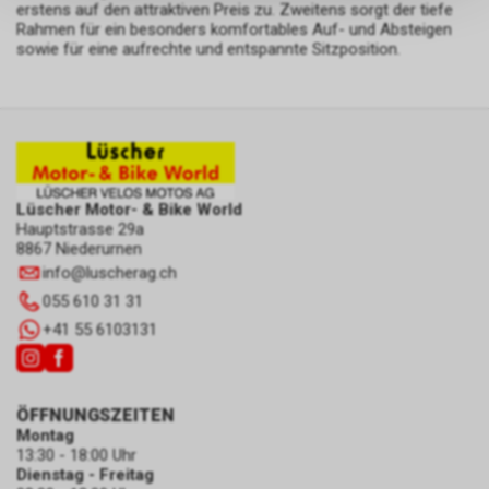
keinerlei Rückschlüsse auf Ihre
erstens auf den attraktiven Preis zu. Zweitens sorgt der tiefe
persönlichen Informationen
Rahmen für ein besonders komfortables Auf- und Absteigen
sowie für eine aufrechte und entspannte Sitzposition.
zulassen.
Lüscher Motor- & Bike World
Hauptstrasse 29a
8867 Niederurnen
info
@
luscherag.ch
055 610 31 31
+41 55 6103131
ÖFFNUNGSZEITEN
Montag
13:30 - 18:00 Uhr
Dienstag - Freitag