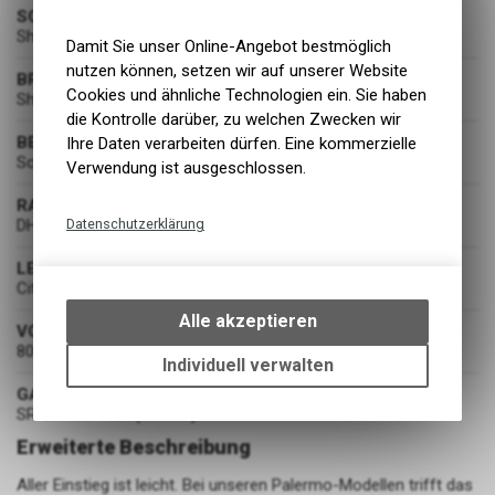
SCHALTUNG
Shimano Alivio RD-M3100 9-Gang
Damit Sie unser Online-Angebot bestmöglich
nutzen können, setzen wir auf unserer Website
BREMSEN
Cookies und ähnliche Technologien ein. Sie haben
Shimano MT200 180/180
die Kontrolle darüber, zu welchen Zwecken wir
BEREIFUNG
Ihre Daten verarbeiten dürfen. Eine kommerzielle
Schwalbe Road Cruiser 37-622
Verwendung ist ausgeschlossen.
RADSATZ
Datenschutzerklärung
DH-3D37-QR / FH-M3050
Technische Funktionen
LENKER
City Uprise
Wir erfassen und speichern
bestimmte Interaktionen und
Alle akzeptieren
VORBAU
Einstellungen auf Ihrem Gerät,
80mm
um die grundlegenden
Individuell verwalten
Funktionen unseres Online-
GABEL
Angebots, wie die Verwendung
SR Suntour Nex (63 mm)
des Warenkorbs, zu
Erweiterte Beschreibung
ermöglichen. Bitte beachten Sie,
dass die gespeicherten Daten
Aller Einstieg ist leicht. Bei unseren Palermo-Modellen trifft das