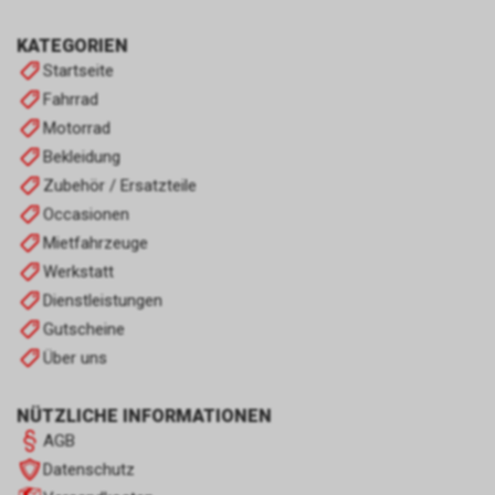
KATEGORIEN
Startseite
Fahrrad
Motorrad
Bekleidung
Zubehör / Ersatzteile
Occasionen
Mietfahrzeuge
Werkstatt
Dienstleistungen
Gutscheine
Über uns
NÜTZLICHE INFORMATIONEN
AGB
Datenschutz