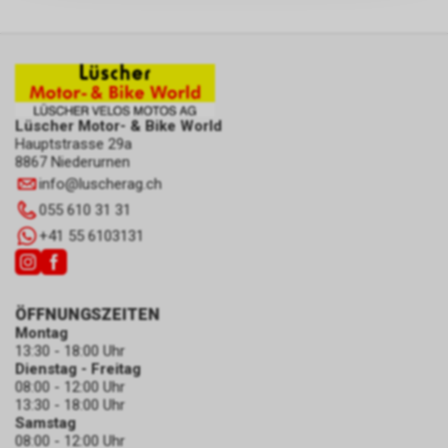
zulassen.
Lüscher Motor- & Bike World
Hauptstrasse 29a
8867 Niederurnen
info
@
luscherag.ch
055 610 31 31
+41 55 6103131
ÖFFNUNGSZEITEN
Montag
13:30 - 18:00 Uhr
Dienstag - Freitag
08:00 - 12:00 Uhr
13:30 - 18:00 Uhr
Samstag
08:00 - 12:00 Uhr