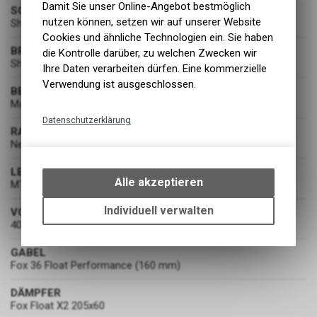
Damit Sie unser Online-Angebot bestmöglich
SCHALTUNG
nutzen können, setzen wir auf unserer Website
Shimano XT RD-M8100-SGS 12-Gang
Cookies und ähnliche Technologien ein. Sie haben
BREMSEN
die Kontrolle darüber, zu welchen Zwecken wir
Shimano XT BR-M8120 203/180
Ihre Daten verarbeiten dürfen. Eine kommerzielle
Verwendung ist ausgeschlossen.
BEREIFUNG
Maxxis Assegai 63-622 / Minion DHR ll 61-622
Datenschutzerklärung
RADSATZ
Technische Funktionen
Newmen Fade
Wir erfassen und speichern
LENKER
bestimmte Interaktionen und
Alle akzeptieren
MTB Rise
Einstellungen auf Ihrem Gerät,
um die grundlegenden
Individuell verwalten
VORBAU
Funktionen unseres Online-
40mm
Angebots, wie die Verwendung
des Warenkorbs, zu
GABEL
Fox 36 Float Performance (160 mm)
ermöglichen. Bitte beachten Sie,
dass die gespeicherten Daten
DÄMPFER
keinerlei Rückschlüsse auf Ihre
Fox Float X2 205x60
persönlichen Informationen