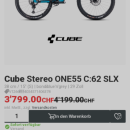
Cube
Stereo ONE55 C:62 SLX
38 cm / 15" (S) | bondiblue'n'grey | 29 Zoll
V1266
4054571406378
3'799.00
4'199.00
CHF
CHF
inkl. MwSt., zzgl.
Versandkosten
In den Warenkorb
Sofort verfügbar
Versand