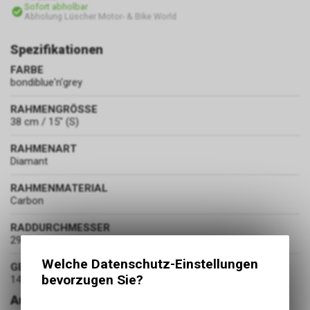
Sofort abholbar
Abholung Lüscher Motor- & Bike World
Spezifikationen
FARBE
bondiblue'n'grey
RAHMENGRÖSSE
38 cm / 15" (S)
RAHMENART
Diamant
RAHMENMATERIAL
Carbon
RADDURCHMESSER
29 Zoll
Welche Datenschutz-Einstellungen
GEWICHT
bevorzugen Sie?
14.5 kg
Ausstattung