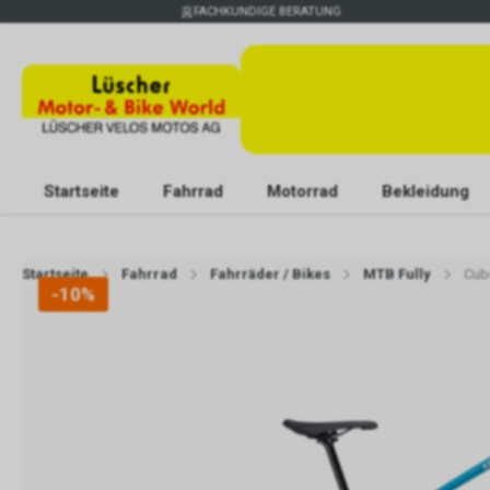
FACHKUNDIGE BERATUNG
Startseite
Fahrrad
Motorrad
Bekleidung
Startseite
Fahrrad
Fahrräder / Bikes
MTB Fully
Cub
-10%