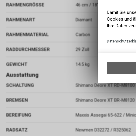
RAHMENGRÖSSE
46 cm / 18" (XL)
Damit Sie uns
Cookies und äh
RAHMENART
Diamant
Ihre Daten ver
RAHMENMATERIAL
Carbon
Datenschutzerkl
RADDURCHMESSER
29 Zoll
GEWICHT
14.5 kg
Ausstattung
SCHALTUNG
Shimano Deore XT RD-M8100
BREMSEN
Shimano Deore XT BR-M8120
BEREIFUNG
Maxxis Assegai 65-622 / Minio
RADSATZ
Newmen D32272 / R325062