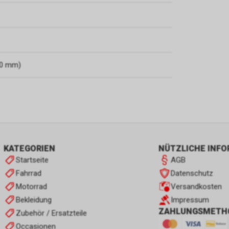
60 mm)
KATEGORIEN
NÜTZLICHE INF
Startseite
AGB
Fahrrad
Datenschutz
Motorrad
Versandkosten
Bekleidung
Impressum
ZAHLUNGSMETH
Zubehör / Ersatzteile
Occasionen