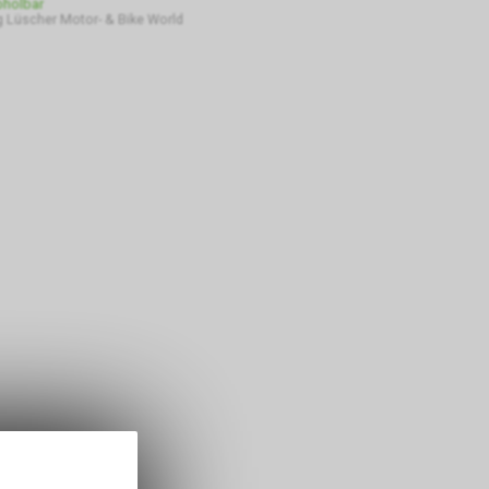
bholbar
 Lüscher Motor- & Bike World