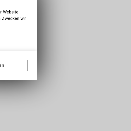
er Website
en Zwecken wir
gen auf
ots, wie die
en
ass die
nformationen