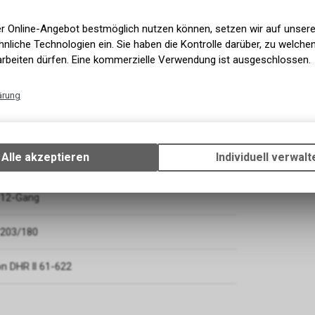
er Online-Angebot bestmöglich nutzen können, setzen wir auf unser
nliche Technologien ein. Sie haben die Kontrolle darüber, zu welch
arbeiten dürfen. Eine kommerzielle Verwendung ist ausgeschlossen.
ärung
Technische Funktionen
Wir erfassen und speichern bestimmte Interaktionen und Einstellun
Ihrem Gerät, um die grundlegenden Funktionen unseres Online-Angeb
Alle akzeptieren
Individuell verwalt
Verwendung des Warenkorbs, zu ermöglichen. Bitte beachten Sie, d
gespeicherten Daten keinerlei Rückschlüsse auf Ihre persönlichen I
zulassen.
 12-Gang
 203/180
n DHR ll 61-622