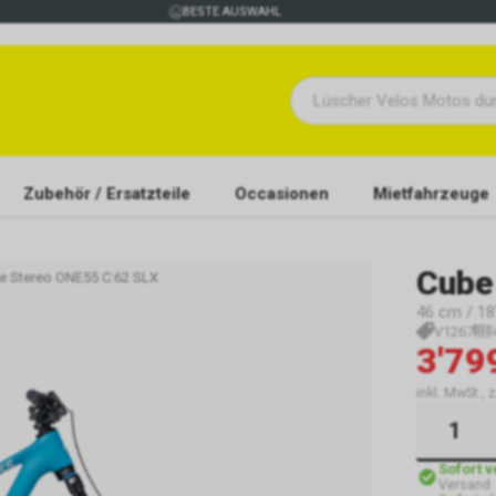
BESTE AUSWAHL
Zubehör / Ersatzteile
Occasionen
Mietfahrzeuge
Cube
e Stereo ONE55 C:62 SLX
46 cm / 18"
V1267
3'79
inkl. MwSt., 
Sofort 
Versand