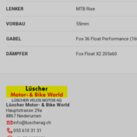
LENKER
MTB Rise
VORBAU
55mm
GABEL
Fox 36 Float Performance (1
DÄMPFER
Fox Float X2 205x60
Lüscher Motor- & Bike World
Hauptstrasse 29a
8867 Niederurnen
info
@
luscherag.ch
055 610 31 31