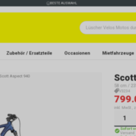
BESTE AUSWAHL
Zubehör / Ersatzteile
Occasionen
Mietfahrzeuge
Scot
Scott Aspect 940
58 cm / 23"
V3234
799.
inkl. MwSt., 
Sofort 
Versand