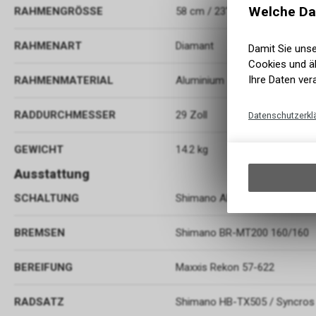
Welche Da
RAHMENGRÖSSE
58 cm / 23" (XXL)
RAHMENART
Diamant
Damit Sie uns
Cookies und äh
Ihre Daten ver
RAHMENMATERIAL
Aluminium
RADDURCHMESSER
29 Zoll
Datenschutzerkl
GEWICHT
14.2 kg
Ausstattung
SCHALTUNG
Shimano Alivio FD-M3120 / 
BREMSEN
Shimano BR-MT200 160/160
BEREIFUNG
Maxxis Rekon 57-622
RADSATZ
Shimano HB-TX505 / Syncros