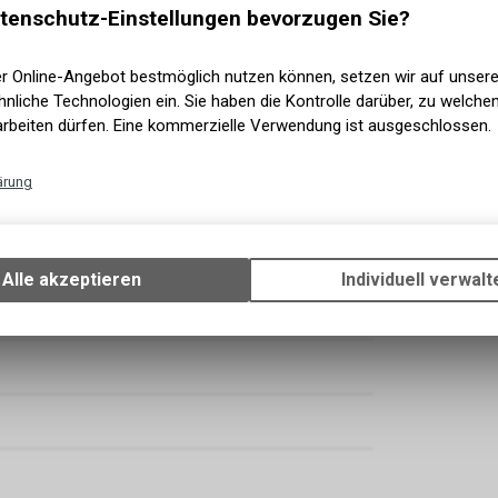
tenschutz-Einstellungen bevorzugen Sie?
er Online-Angebot bestmöglich nutzen können, setzen wir auf unser
nliche Technologien ein. Sie haben die Kontrolle darüber, zu welch
arbeiten dürfen. Eine kommerzielle Verwendung ist ausgeschlossen.
ärung
Technische Funktionen
Wir erfassen und speichern bestimmte Interaktionen und Einstellun
Ihrem Gerät, um die grundlegenden Funktionen unseres Online-Angeb
Alle akzeptieren
Individuell verwalt
Verwendung des Warenkorbs, zu ermöglichen. Bitte beachten Sie, d
RD-M3100 18-Gang
gespeicherten Daten keinerlei Rückschlüsse auf Ihre persönlichen I
zulassen.