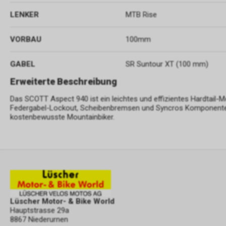
LENKER
MTB Rise
VORBAU
100mm
GABEL
SR Suntour XT (100 mm)
Erweiterte Beschreibung
Das SCOTT Aspect 940 ist ein leichtes und effizientes Hardtail
Federgabel-Lockout, Scheibenbremsen und Syncros Komponenten i
kostenbewusste Mountainbiker.
Lüscher Motor- & Bike World
Hauptstrasse 29a
8867 Niederurnen