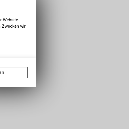
er Website
en Zwecken wir
gen auf
ots, wie die
en
ass die
nformationen