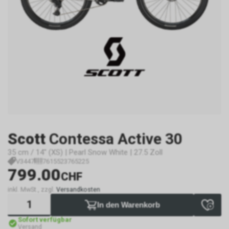
Scott
Contessa Active 30
35 cm / 14" (XS) | Pearl Snow White | 27.5 Zoll
V3447
7615523765225
799.00
CHF
inkl. MwSt., zzgl.
Versandkosten
In den Warenkorb
Sofort verfügbar
Versand