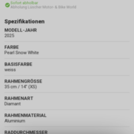
Sofort abholbar
Abholung Lüscher Motor- & Bike World
Spezifikationen
MODELL-JAHR
2025
FARBE
Pearl Snow White
BASISFARBE
weiss
RAHMENGRÖSSE
35 cm / 14" (XS)
RAHMENART
Diamant
RAHMENMATERIAL
Aluminium
RADDURCHMESSER