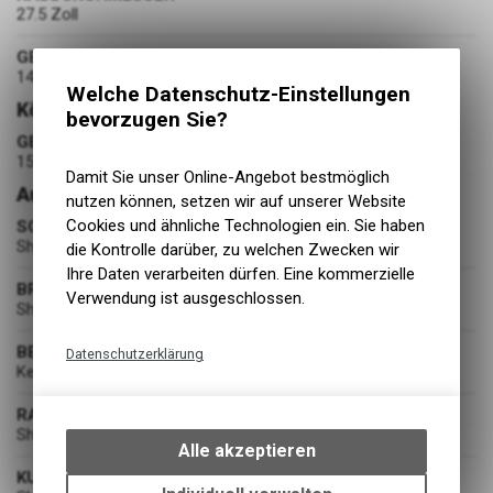
27.5 Zoll
GEWICHT
14.1 kg
Welche Datenschutz-Einstellungen
Körpergrösse
bevorzugen Sie?
GEEIGNET FÜR KÖRPERGRÖSSE
150 - 160 cm
Damit Sie unser Online-Angebot bestmöglich
Ausstattung
nutzen können, setzen wir auf unserer Website
Cookies und ähnliche Technologien ein. Sie haben
SCHALTUNG
Shimano CUES RD-U4000, Shadow Type 9-Speed
die Kontrolle darüber, zu welchen Zwecken wir
Ihre Daten verarbeiten dürfen. Eine kommerzielle
BREMSEN
Verwendung ist ausgeschlossen.
Shimano BR-MT200 / Hydr. Disc 160/160
BEREIFUNG
Datenschutzerklärung
Kenda Booster, 2.4" / 30TPI / 61-584
Technische Funktionen
RADSATZ
Wir erfassen und speichern
Shimano HB-QC300 / FH-TX5058
bestimmte Interaktionen und
Alle akzeptieren
Einstellungen auf Ihrem Gerät,
KURBELGARNITUR
um die grundlegenden