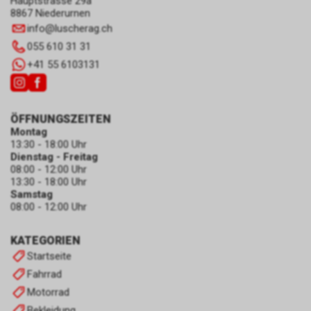
Hauptstrasse 29a
8867 Niederurnen
info
@
luscherag.ch
055 610 31 31
+41 55 6103131
ÖFFNUNGSZEITEN
Montag
13:30 - 18:00 Uhr
Dienstag - Freitag
08:00 - 12:00 Uhr
13:30 - 18:00 Uhr
Samstag
08:00 - 12:00 Uhr
KATEGORIEN
Startseite
Fahrrad
Motorrad
Bekleidung