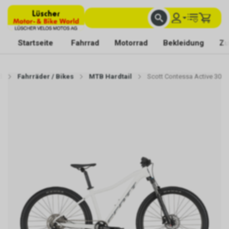
FACHKUNDIGE BERATUNG
BESTE AUSWAHL
MIT BEGEISTERUNG FÜR DICH DA
Startseite
Fahrrad
Motorrad
Bekleidung
Zu
d
Fahrräder / Bikes
MTB Hardtail
Scott Contessa Active 30