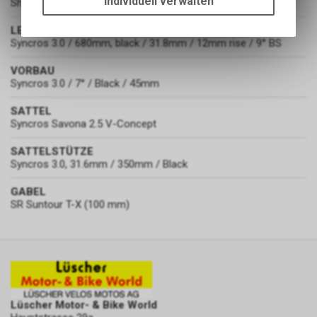
Individuell verwalten
Shimano CUES FC-U6000-1, 32T
Funktionen unseres Online-
Angebots, wie die Verwendung
LENKER
des Warenkorbs, zu
Syncros 3.0 / 680mm, black / 31.8mm / 12mm rise / 9° BS
ermöglichen. Bitte beachten Sie,
VORBAU
dass die gespeicherten Daten
Syncros 3.0 / 7° / Black / 45mm
keinerlei Rückschlüsse auf Ihre
persönlichen Informationen
SATTEL
zulassen.
Syncros Savona 2.5 V-Concept
SATTELSTÜTZE
Syncros 3.0, 31.6mm / 350mm / Black
GABEL
SR Suntour T-X (100 mm)
Lüscher Motor- & Bike World