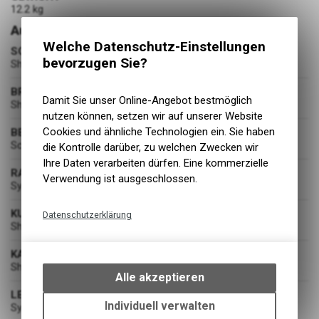
12.2 kg
Ausstattung
Welche Datenschutz-Einstellungen
SCHALTUNG
bevorzugen Sie?
Shimano Deore XT RD-M8100 SGS, Shadow Plus / 12 Speed
BREMSEN
Damit Sie unser Online-Angebot bestmöglich
Shimano BR-MT401 Disc Brake
nutzen können, setzen wir auf unserer Website
Cookies und ähnliche Technologien ein. Sie haben
BEREIFUNG
Schwalbe Racing Ray / Ralph 60-622
die Kontrolle darüber, zu welchen Zwecken wir
Ihre Daten verarbeiten dürfen. Eine kommerzielle
RADSATZ
Verwendung ist ausgeschlossen.
Syncros
KURBELGARNITUR
Datenschutzerklärung
Shimano FC-MT512-1, 55mm CL / 30T
Technische Funktionen
KASSETTE
Wir erfassen und speichern
Shimano Deore CS-M6100-12 / 10-51 T
bestimmte Interaktionen und
Alle akzeptieren
Einstellungen auf Ihrem Gerät,
LENKER
um die grundlegenden
Individuell verwalten
Syncros Fraser 2.0 XC Alloy 6061 D.B., Flat Bar / 8° / 700mm
Funktionen unseres Online-