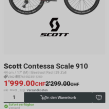
Scott
Contessa Scale 910
44 cm / 17" (M) | Beetroot Red | 29 Zoll
V3625
7615523511259
1'999.00
2'299.00
CHF
CHF
inkl. MwSt., zzgl.
Versandkosten
In den Warenkorb
Sofort verfügbar
Versand