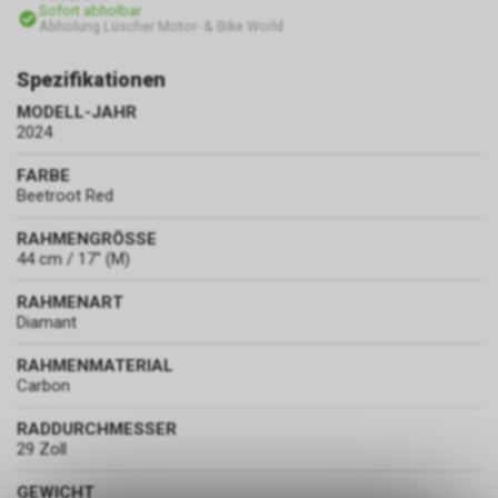
Sofort abholbar
Abholung Lüscher Motor- & Bike World
Spezifikationen
MODELL-JAHR
2024
FARBE
Beetroot Red
RAHMENGRÖSSE
44 cm / 17" (M)
RAHMENART
Diamant
RAHMENMATERIAL
Carbon
RADDURCHMESSER
29 Zoll
GEWICHT