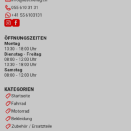
info
@
luscherag.ch
055 610 31 31
+41 55 6103131
ÖFFNUNGSZEITEN
Montag
13:30 - 18:00 Uhr
Dienstag - Freitag
08:00 - 12:00 Uhr
13:30 - 18:00 Uhr
Samstag
08:00 - 12:00 Uhr
KATEGORIEN
Startseite
Fahrrad
Motorrad
Bekleidung
Zubehör / Ersatzteile