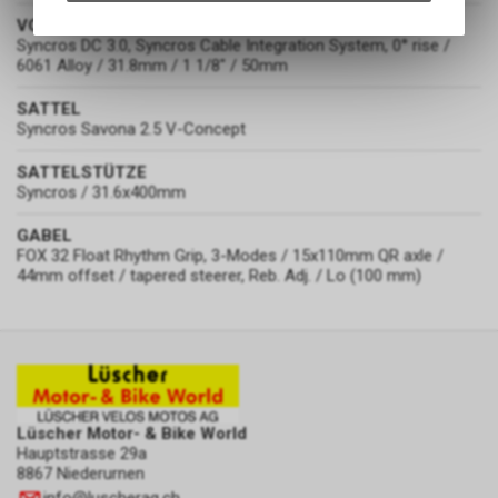
Angebots, wie die Verwendung
VORBAU
des Warenkorbs, zu
Syncros DC 3.0, Syncros Cable Integration System, 0° rise /
6061 Alloy / 31.8mm / 1 1/8" / 50mm
ermöglichen. Bitte beachten Sie,
dass die gespeicherten Daten
SATTEL
keinerlei Rückschlüsse auf Ihre
Syncros Savona 2.5 V-Concept
persönlichen Informationen
zulassen.
SATTELSTÜTZE
Syncros / 31.6x400mm
GABEL
FOX 32 Float Rhythm Grip, 3-Modes / 15x110mm QR axle /
44mm offset / tapered steerer, Reb. Adj. / Lo (100 mm)
Lüscher Motor- & Bike World
Hauptstrasse 29a
8867 Niederurnen