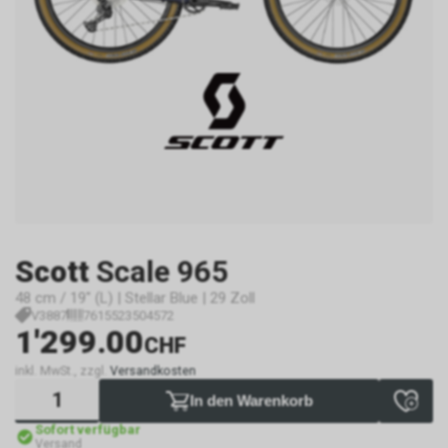
Scott
Scale 965
48 cm / 19" (L) | Stellar Blue | 29 Zoll
V3887
7615523504572
1'299.00
CHF
inkl. MwSt., zzgl.
Versandkosten
In den Warenkorb
Sofort verfügbar
Versand