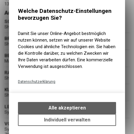
13.3 kg
Welche Datenschutz-Einstellungen
Ausstattung
bevorzugen Sie?
SCHALTUNG
Shimano SLX RD-M7100 SGS, Shadow Plus / 12-Speed
Damit Sie unser Online-Angebot bestmöglich
BREMSEN
nutzen können, setzen wir auf unserer Website
Shimano BR-MT200 Disc Brake 180/160
Cookies und ähnliche Technologien ein. Sie haben
die Kontrolle darüber, zu welchen Zwecken wir
BEREIFUNG
Ihre Daten verarbeiten dürfen. Eine kommerzielle
Maxxis Rekon Race / 29x2.4" / 60TPI / 61-622
Verwendung ist ausgeschlossen.
RADSATZ
Shimano HB-MT410-B / FH-MT410-B
Datenschutzerklärung
KURBELGARNITUR
Technische Funktionen
Shimano FC-MT512-1, 55mm CL / 32T
Wir erfassen und speichern
bestimmte Interaktionen und
LENKER
Alle akzeptieren
Syncros Alloy 6061, T shape Flat / 9° / 740mm
Einstellungen auf Ihrem Gerät,
um die grundlegenden
Individuell verwalten
VORBAU
Funktionen unseres Online-
Syncros Alloy 6061, oversized 31.8mm / 1 1/8" / 6° angle /
Angebots, wie die Verwendung