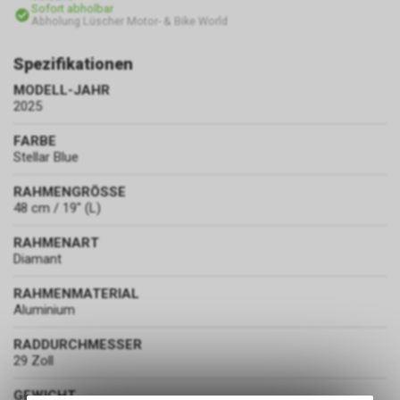
Sofort abholbar
Abholung Lüscher Motor- & Bike World
Spezifikationen
MODELL-JAHR
2025
FARBE
Stellar Blue
RAHMENGRÖSSE
48 cm / 19" (L)
RAHMENART
Diamant
RAHMENMATERIAL
Aluminium
RADDURCHMESSER
29 Zoll
GEWICHT