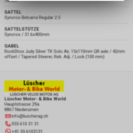
70mm
des Warenkorbs, zu
ermöglichen. Bitte beachten Sie,
SATTEL
dass die gespeicherten Daten
Syncros Belcarra Regular 2.5
keinerlei Rückschlüsse auf Ihre
persönlichen Informationen
SATTELSTÜTZE
Syncros / 31.6x400mm
zulassen.
GABEL
RockShox Judy Silver TK Solo Air, 15x110mm QR axle / 42mm
offset / Tapered Steerer, Reb. Adj. / Lock (100 mm)
Lüscher Motor- & Bike World
Hauptstrasse 29a
8867 Niederurnen
info
@
luscherag.ch
055 610 31 31
+41 55 6103131