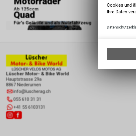
Motorräder
Rolle
Cookies und äh
Ab 125ccm
Alltags- u
Ihre Daten ver
Quad
Für's Gelände und als Nutzfahrzeug
Datenschutzerkl
Lüscher Motor- & Bike World
Hauptstrasse 29a
8867 Niederurnen
info
@
luscherag.ch
055 610 31 31
+41 55 6103131