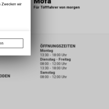
Mofa
r 100% E-
en Zwecken wir
Für Töfffahrer von morgen
gen auf
ots, wie die
en
ORMATIONEN
ÖFFNUNGSZEITEN
ass die
Montag
nformationen
13:30 - 18:00 Uhr
Dienstag - Freitag
08:00 - 12:00 Uhr
13:30 - 18:00 Uhr
Samstag
ODEN
08:00 - 12:00 Uhr