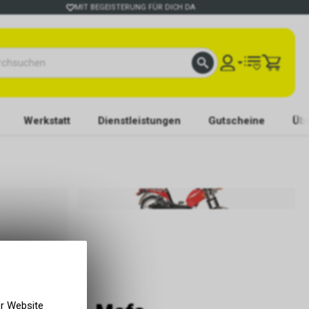
MIT BEGEISTERUNG FÜR DICH DA
Werkstatt
Dienstleistungen
Gutscheine
Übe
er Website