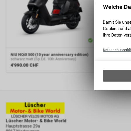
Welche Da
Damit Sie uns
Cookies und äh
Ihre Daten ver
Datenschutzerkl
NIU
NQiX 500 (10 year anniversary edition)
schwarz matt (Sp.Ed. 10th Anniversary)
4'990.00
CHF
Lüscher Motor- & Bike World
Hauptstrasse 29a