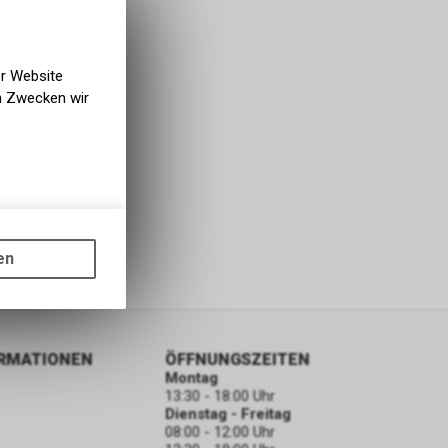
er Website
en Zwecken wir
gen auf
ots, wie die
en
ass die
nformationen
ORMATIONEN
ÖFFNUNGSZEITEN
Montag
13:30 - 18:00 Uhr
Dienstag - Freitag
08:00 - 12:00 Uhr