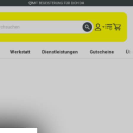
MIT BEGEISTERUNG FÜR DICH DA
Werkstatt
Dienstleistungen
Gutscheine
Übe