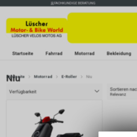
FACHKUNDIGE BERATUNG
Startseite
Fahrrad
Motorrad
Bekleidung
Niu
Startseite
Motorrad
E-Roller
Niu
Sortieren na
Verfügbarkeit
Relevanz