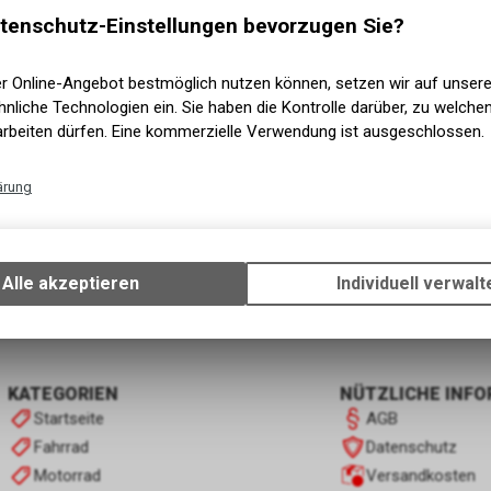
tenschutz-Einstellungen bevorzugen Sie?
er Online-Angebot bestmöglich nutzen können, setzen wir auf unser
nliche Technologien ein. Sie haben die Kontrolle darüber, zu welch
arbeiten dürfen. Eine kommerzielle Verwendung ist ausgeschlossen.
ärung
Technische Funktionen
Wir erfassen und speichern bestimmte Interaktionen und Einstellun
Ihrem Gerät, um die grundlegenden Funktionen unseres Online-Angeb
1
von
1
Produkten
Alle akzeptieren
Individuell verwalt
Verwendung des Warenkorbs, zu ermöglichen. Bitte beachten Sie, d
gespeicherten Daten keinerlei Rückschlüsse auf Ihre persönlichen I
zulassen.
KATEGORIEN
NÜTZLICHE INF
Startseite
AGB
Fahrrad
Datenschutz
Motorrad
Versandkosten