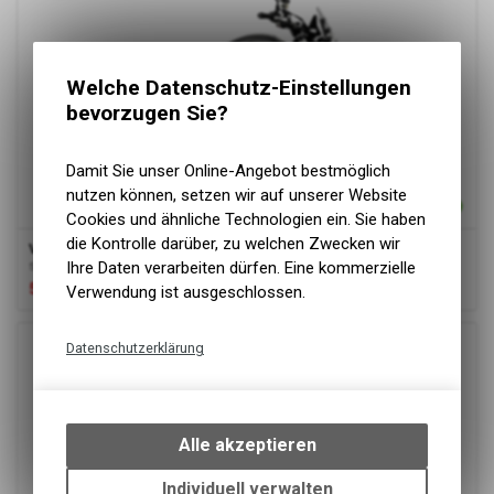
Welche Datenschutz-Einstellungen
bevorzugen Sie?
Damit Sie unser Online-Angebot bestmöglich
nutzen können, setzen wir auf unserer Website
Cookies und ähnliche Technologien ein. Sie haben
die Kontrolle darüber, zu welchen Zwecken wir
VOGE
525ACX
schwarz
Ihre Daten verarbeiten dürfen. Eine kommerzielle
5'592.00
CHF
6'990.00
CHF
Verwendung ist ausgeschlossen.
Datenschutzerklärung
Technische Funktionen
Wir erfassen und speichern
bestimmte Interaktionen und
Alle akzeptieren
Einstellungen auf Ihrem Gerät,
um die grundlegenden
Individuell verwalten