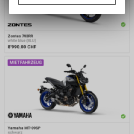
Funktionen unseres Online-
Angebots, wie die Verwendung
des Warenkorbs, zu
ermöglichen. Bitte beachten Sie,
dass die gespeicherten Daten
keinerlei Rückschlüsse auf Ihre
Zontes
703RR
white blue (BLU)
persönlichen Informationen
8'990.00
CHF
zulassen.
MIETFAHRZEUG
Yamaha
MT-09SP
schwarz