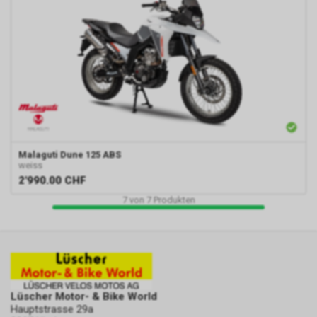
Malaguti
Dune 125 ABS
weiss
2'990.00
CHF
7
von
7
Produkten
Lüscher Motor- & Bike World
Hauptstrasse 29a