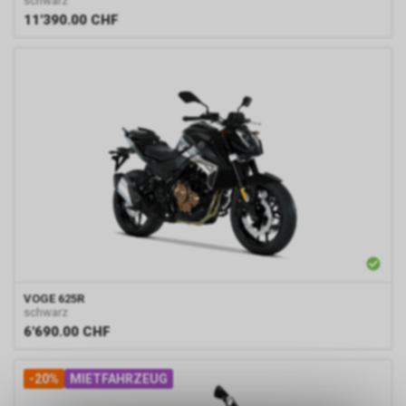
schwarz
11'390.00
CHF
VOGE
625R
schwarz
6'690.00
CHF
-20%
MIETFAHRZEUG