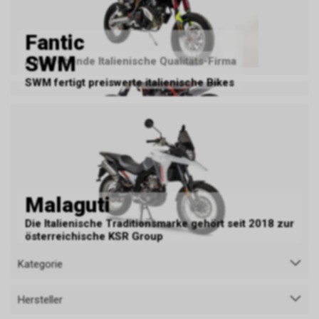
Fantic
SWM
Aufstrebende Italienische Qualitäts-Firma
SWM fertigt preiswerte italienische Bikes
Malaguti
Die Italienische Traditionsmarke gehört seit 2018 zur
österreichische KSR Group
Kategorie
Hersteller