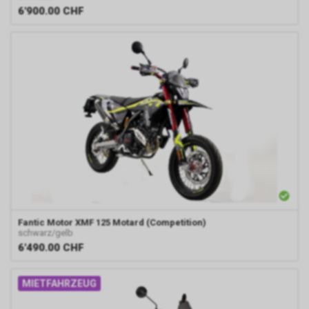
6'900.00
CHF
Fantic
Motor XMF 125 Motard (Competition)
schwarz/gelb
6'490.00
CHF
MIETFAHRZEUG