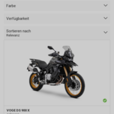
Farbe
Verfügbarkeit
Sortieren nach
Relevanz
VOGE
DS 900 X