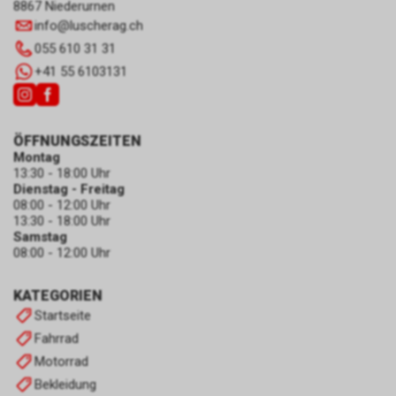
8867 Niederurnen
info
@
luscherag.ch
055 610 31 31
+41 55 6103131
ÖFFNUNGSZEITEN
Montag
13:30 - 18:00 Uhr
Dienstag - Freitag
08:00 - 12:00 Uhr
13:30 - 18:00 Uhr
Samstag
08:00 - 12:00 Uhr
KATEGORIEN
Startseite
Fahrrad
Motorrad
Bekleidung