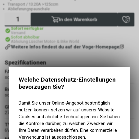
Transport / 13.20A >125ccm
Ablieferungspauschale
In den Warenkorb
Sofort verfügbar
Versand
Sofort abholbar
Abholung Lüscher Motor- & Bike World
Weitere Infos findest du auf der Voge-Homepage
Spezifikationen
FARBE
schwarz
Welche Datenschutz-Einstellungen
bevorzugen Sie?
BASISFARBE
schwarz
Damit Sie unser Online-Angebot bestmöglich
GEWICHT
nutzen können, setzen wir auf unserer Website
277 kg
Cookies und ähnliche Technologien ein. Sie haben
die Kontrolle darüber, zu welchen Zwecken wir
TYPENSCHEINNUMMER
6VC234
Ihre Daten verarbeiten dürfen. Eine kommerzielle
Verwendung ist ausgeschlossen.