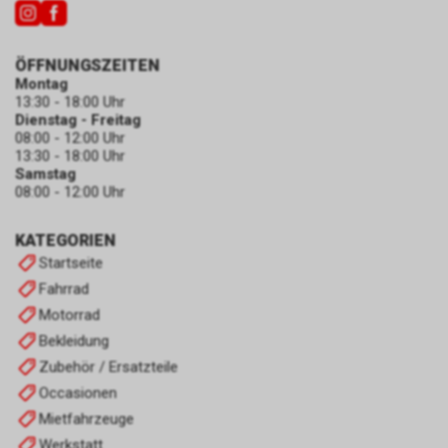
ÖFFNUNGSZEITEN
Montag
13:30 - 18:00 Uhr
Dienstag - Freitag
08:00 - 12:00 Uhr
13:30 - 18:00 Uhr
Samstag
08:00 - 12:00 Uhr
KATEGORIEN
Startseite
Fahrrad
Motorrad
Bekleidung
Zubehör / Ersatzteile
Occasionen
Mietfahrzeuge
Werkstatt