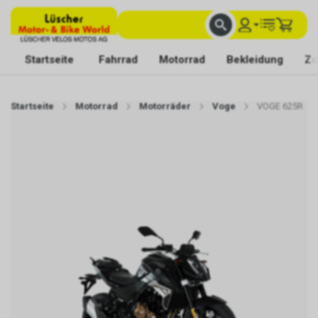
FACHKUNDIGE BERATUNG
BESTE AUSWAHL
MIT BEGEISTERUNG FÜR DICH DA
Startseite
Fahrrad
Motorrad
Bekleidung
Zu
Startseite
Motorrad
Motorräder
Voge
VOGE 625R