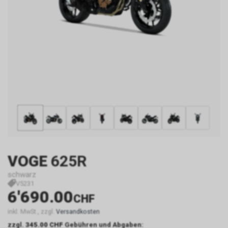
VOGE
625R
schwarz
V5231
6'690.00
CHF
inkl. MwSt., zzgl.
Versandkosten
zzgl.
345.00 CHF
Gebühren und Abgaben: