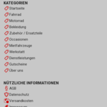
KATEGORIEN
Startseite
Fahrrad
Motorrad
Bekleidung
Zubehör / Ersatzteile
Occasionen
Mietfahrzeuge
Werkstatt
Dienstleistungen
Gutscheine
Über uns
NÜTZLICHE INFORMATIONEN
AGB
Datenschutz
Versandkosten