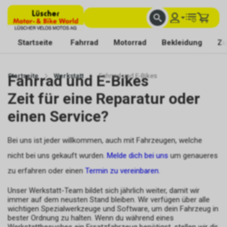
FACHKUNDIGE BERATUNG
BESTE AUSWAHL
MIT BEGEISTERUNG FÜR DICH DA
Startseite
Fahrrad
Motorrad
Bekleidung
Zu
Startseite
Fahrrad und E-Bikes
Werkstatt
Fahrrad und E-Bikes
Zeit für eine Reparatur oder
einen Service?
Bei uns ist jeder willkommen, auch mit Fahrzeugen, welche
nicht bei uns gekauft wurden.
Melde dich bei uns
um genaueres
zu erfahren oder einen
Termin zu vereinbaren.
Unser Werkstatt-Team bildet sich jährlich weiter, damit wir
immer auf dem neusten Stand bleiben. Wir verfügen über alle
wichtigen Spezialwerkzeuge und Software, um dein Fahrzeug in
bester Ordnung zu halten. Wenn du während eines