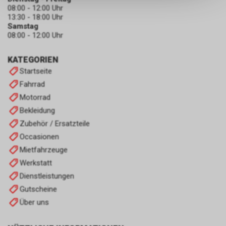
keinerlei Rückschlüsse auf Ihre
08:00 - 12:00 Uhr
persönlichen Informationen
13:30 - 18:00 Uhr
zulassen.
Samstag
08:00 - 12:00 Uhr
KATEGORIEN
Startseite
Fahrrad
Motorrad
Bekleidung
Zubehör / Ersatzteile
Occasionen
Mietfahrzeuge
Werkstatt
Dienstleistungen
Gutscheine
Über uns