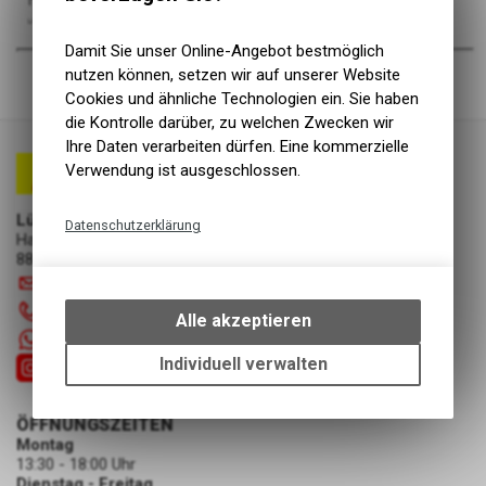
Damit Sie unser Online-Angebot bestmöglich
nutzen können, setzen wir auf unserer Website
Cookies und ähnliche Technologien ein. Sie haben
die Kontrolle darüber, zu welchen Zwecken wir
Ihre Daten verarbeiten dürfen. Eine kommerzielle
Verwendung ist ausgeschlossen.
Lüscher Motor- & Bike World
Datenschutzerklärung
Hauptstrasse 29a
8867 Niederurnen
Technische Funktionen
info
@
luscherag.ch
Wir erfassen und speichern
055 610 31 31
bestimmte Interaktionen und
Alle akzeptieren
Einstellungen auf Ihrem Gerät,
+41 55 6103131
um die grundlegenden
Individuell verwalten
Funktionen unseres Online-
Angebots, wie die Verwendung
ÖFFNUNGSZEITEN
des Warenkorbs, zu
Montag
ermöglichen. Bitte beachten Sie,
13:30 - 18:00 Uhr
dass die gespeicherten Daten
Dienstag - Freitag