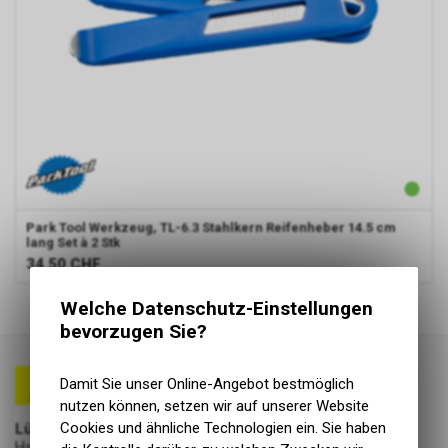
Park Tool
Werkzeug, TL-6.3 Stahlkern Reifenheber 14.5 cm
lang Set à 2 Stk
34.50
CHF
1
von
1
Produkten
Welche Datenschutz-Einstellungen
bevorzugen Sie?
Damit Sie unser Online-Angebot bestmöglich
nutzen können, setzen wir auf unserer Website
Cookies und ähnliche Technologien ein. Sie haben
Lüscher Motor- & Bike World
Hauptstrasse 29a