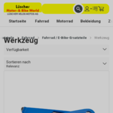
FACHKUNDIGE BERATUNG
BESTE AUSWAHL
MIT BEGEISTERUNG FÜR DICH DA
Startseite
Fahrrad
Motorrad
Bekleidung
Zu
satzteile
Werkzeug
Fahrrad
Fahrrad / E-Bike-Ersatzteile
Werkzeug
Verfügbarkeit
Sortieren nach
Relevanz