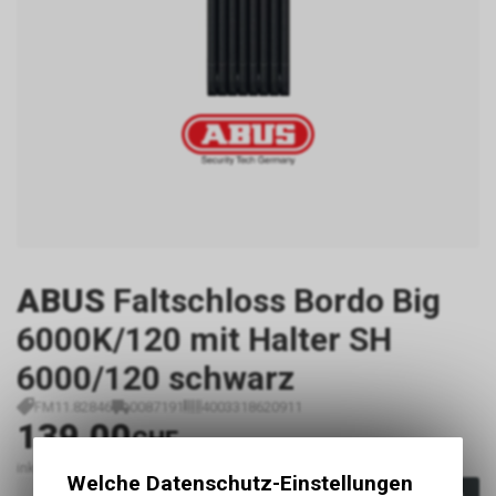
ABUS
Faltschloss Bordo Big
6000K/120 mit Halter SH
6000/120 schwarz
FM11.82846
0087191
4003318620911
139.00
CHF
inkl. MwSt., zzgl.
Versandkosten
Welche Datenschutz-Einstellungen