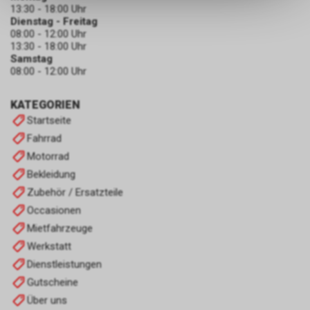
dass die gespeicherten Daten
13:30 - 18:00 Uhr
keinerlei Rückschlüsse auf Ihre
Dienstag - Freitag
persönlichen Informationen
08:00 - 12:00 Uhr
13:30 - 18:00 Uhr
zulassen.
Samstag
08:00 - 12:00 Uhr
KATEGORIEN
Startseite
Fahrrad
Motorrad
Bekleidung
Zubehör / Ersatzteile
Occasionen
Mietfahrzeuge
Werkstatt
Dienstleistungen
Gutscheine
Über uns