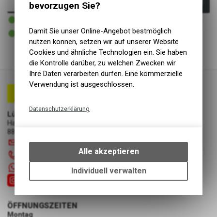
In den Warenkorb
bevorzugen Sie?
1 - 2 Tage ab Lager Lieferant
Versand
1 - 2 Tage ab Lager Lieferant
Damit Sie unser Online-Angebot bestmöglich
Abholung Lüscher Motor- & Bike World
nutzen können, setzen wir auf unserer Website
Cookies und ähnliche Technologien ein. Sie haben
die Kontrolle darüber, zu welchen Zwecken wir
Ihre Daten verarbeiten dürfen. Eine kommerzielle
Verwendung ist ausgeschlossen.
Datenschutzerklärung
Lüscher Motor- & Bike World
Hauptstrasse 29a
Technische Funktionen
8867 Niederurnen
Wir erfassen und speichern
info
@
luscherag.ch
bestimmte Interaktionen und
Alle akzeptieren
055 610 31 31
Einstellungen auf Ihrem Gerät,
+41 55 6103131
um die grundlegenden
Individuell verwalten
Funktionen unseres Online-
Angebots, wie die Verwendung
des Warenkorbs, zu
ÖFFNUNGSZEITEN
ermöglichen. Bitte beachten Sie,
Montag