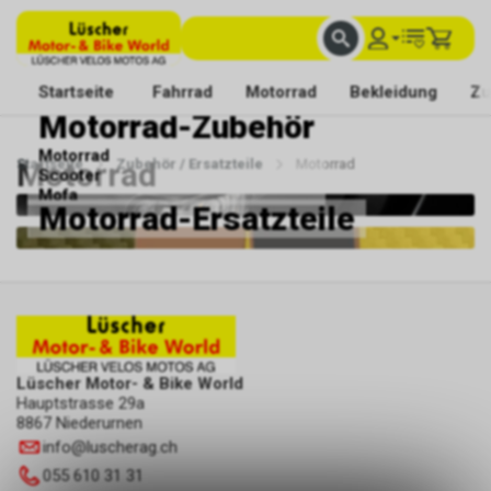
FACHKUNDIGE BERATUNG
BESTE AUSWAHL
MIT BEGEISTERUNG FÜR DICH DA
Startseite
Fahrrad
Motorrad
Bekleidung
Zu
Motorrad-Zubehör
Motorrad
Startseite
Motorrad
Zubehör / Ersatzteile
Motorrad
Scooter
Mofa
Motorrad-Ersatzteile
Lüscher Motor- & Bike World
Hauptstrasse 29a
8867 Niederurnen
info
@
luscherag.ch
055 610 31 31