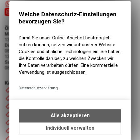
+41 55 6103131
Welche Datenschutz-Einstellungen
bevorzugen Sie?
ÖFFNUNGSZEITEN
Montag
Damit Sie unser Online-Angebot bestmöglich
13:30 - 18:00 Uhr
nutzen können, setzen wir auf unserer Website
Dienstag - Freitag
08:00 - 12:00 Uhr
Cookies und ähnliche Technologien ein. Sie haben
13:30 - 18:00 Uhr
die Kontrolle darüber, zu welchen Zwecken wir
Samstag
Ihre Daten verarbeiten dürfen. Eine kommerzielle
08:00 - 12:00 Uhr
Verwendung ist ausgeschlossen.
KATEGORIEN
Datenschutzerklärung
Startseite
Fahrrad
Technische Funktionen
Motorrad
Wir erfassen und speichern
bestimmte Interaktionen und
Bekleidung
Alle akzeptieren
Einstellungen auf Ihrem Gerät,
Zubehör / Ersatzteile
um die grundlegenden
Individuell verwalten
Occasionen
Funktionen unseres Online-
Mietfahrzeuge
Angebots, wie die Verwendung