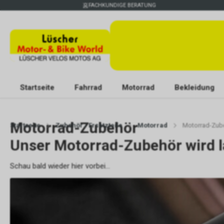
FACHKUNDIGE BERATUNG
Startseite
Fahrrad
Motorrad
Bekleidung
Motorrad-Zubehör
Startseite
Zubehör / Ersatzteile
Motorrad
Motorrad-Zub
Unser Motorrad-Zubehör wird l
Schau bald wieder hier vorbei...