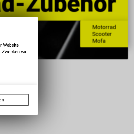
ad-Zubehör
Motorrad
Scooter
Mofa
er Website
en Zwecken wir
gen auf
ots, wie die
en
ass die
nformationen