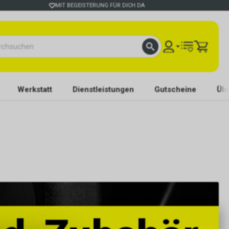
MIT BEGEISTERUNG FÜR DICH DA
Werkstatt
Dienstleistungen
Gutscheine
Übe