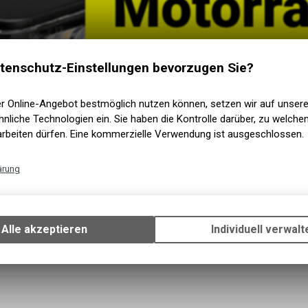
Motorr
tenschutz-Einstellungen bevorzugen Sie?
er Online-Angebot bestmöglich nutzen können, setzen wir auf unser
nliche Technologien ein. Sie haben die Kontrolle darüber, zu welch
arbeiten dürfen. Eine kommerzielle Verwendung ist ausgeschlossen.
ärung
Technische Funktionen
Wir erfassen und speichern bestimmte Interaktionen und Einstellun
Ihrem Gerät, um die grundlegenden Funktionen unseres Online-Angeb
Alle akzeptieren
Individuell verwalt
Verwendung des Warenkorbs, zu ermöglichen. Bitte beachten Sie, d
gespeicherten Daten keinerlei Rückschlüsse auf Ihre persönlichen I
zulassen.